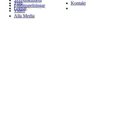
Text-dokument
Träd
Kontakt
Ljudinspelningar
Grenar
Video
Alla Media