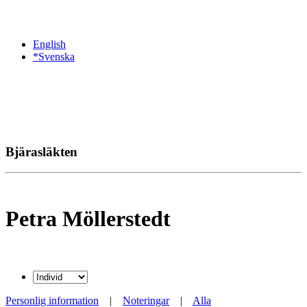
English
*Svenska
Bjärasläkten
Petra Möllerstedt
Personlig information
|
Noteringar
|
Alla