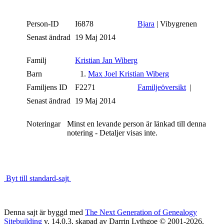
Person-ID
I6878
Bjara
| Vibygrenen
Senast ändrad
19 Maj 2014
Familj
Kristian Jan Wiberg
Barn
1.
Max Joel Kristian Wiberg
Familjens ID
F2271
Familjeöversikt
|
Senast ändrad
19 Maj 2014
Noteringar
Minst en levande person är länkad till denna
notering - Detaljer visas inte.
Byt till standard-sajt
Denna sajt är byggd med
The Next Generation of Genealogy
Sitebuilding
v. 14.0.3, skapad av Darrin Lythgoe © 2001-2026.