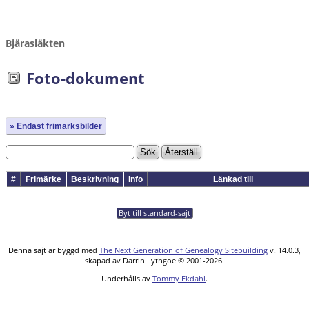
Bjärasläkten
Foto-dokument
» Endast frimärksbilder
#
Frimärke
Beskrivning
Info
Länkad till
Byt till standard-sajt
Denna sajt är byggd med
The Next Generation of Genealogy Sitebuilding
v. 14.0.3,
skapad av Darrin Lythgoe © 2001-2026.
Underhålls av
Tommy Ekdahl
.