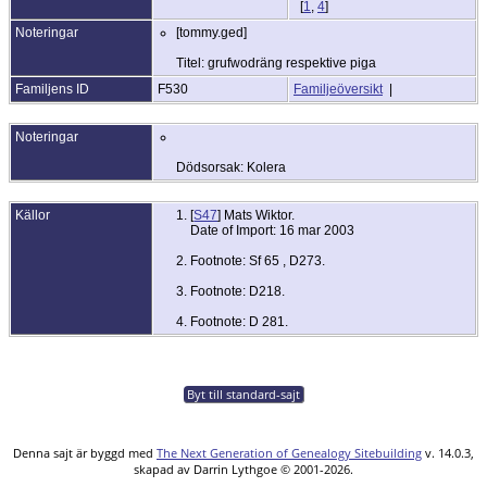
[
1
,
4
]
Noteringar
[tommy.ged]
Titel: grufwodräng respektive piga
Familjens ID
F530
Familjeöversikt
|
Noteringar
Dödsorsak: Kolera
Källor
[
S47
] Mats Wiktor.
Date of Import: 16 mar 2003
Footnote: Sf 65 , D273.
Footnote: D218.
Footnote: D 281.
Byt till standard-sajt
Denna sajt är byggd med
The Next Generation of Genealogy Sitebuilding
v. 14.0.3,
skapad av Darrin Lythgoe © 2001-2026.