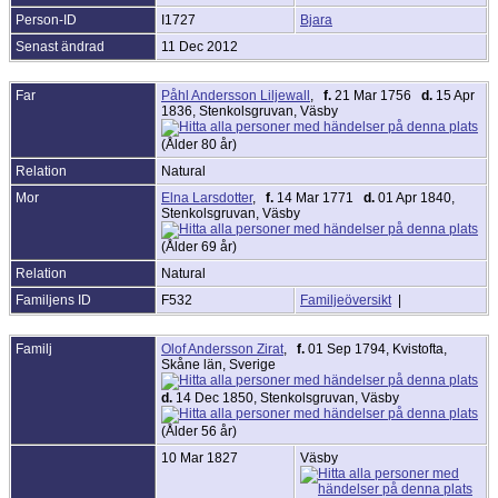
Person-ID
I1727
Bjara
Senast ändrad
11 Dec 2012
Far
Påhl Andersson Liljewall
,
f.
21 Mar 1756
d.
15 Apr
1836, Stenkolsgruvan, Väsby
(Ålder 80 år)
Relation
Natural
Mor
Elna Larsdotter
,
f.
14 Mar 1771
d.
01 Apr 1840,
Stenkolsgruvan, Väsby
(Ålder 69 år)
Relation
Natural
Familjens ID
F532
Familjeöversikt
|
Familj
Olof Andersson Zirat
,
f.
01 Sep 1794, Kvistofta,
Skåne län, Sverige
d.
14 Dec 1850, Stenkolsgruvan, Väsby
(Ålder 56 år)
10 Mar 1827
Väsby