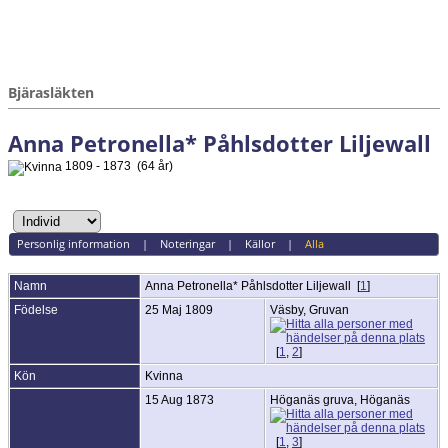
Bjärasläkten
Anna Petronella* Påhlsdotter Liljewall
1809 - 1873 (64 år)
Personlig information
|
Noteringar
|
Källor
|
Alla
Namn
Anna Petronella*
Påhlsdotter Liljewall
[
1
]
Födelse
25 Maj 1809
Väsby, Gruvan
[
1
,
2
]
Kön
Kvinna
15 Aug 1873
Höganäs gruva, Höganäs
[
1
,
3
]