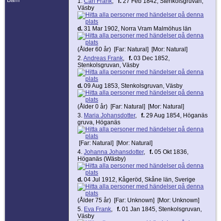
1.
Carl Frank
,
f.
27 Feb 1842, Stenkolsgruvan,
Väsby
d.
31 Mar 1902, Norra Vram Malmöhus län
(Ålder 60 år) [Far: Natural] [Mor: Natural]
2.
Andreas Frank
,
f.
03 Dec 1852,
Stenkolsgruvan, Väsby
d.
09 Aug 1853, Stenkolsgruvan, Väsby
(Ålder 0 år) [Far: Natural] [Mor: Natural]
3.
Maria Johansdotter
,
f.
29 Aug 1854, Höganäs
gruva, Höganäs
[Far: Natural] [Mor: Natural]
4.
Johanna Johansdotter
,
f.
05 Okt 1836,
Höganäs (Wäsby)
d.
04 Jul 1912, Kågeröd, Skåne län, Sverige
(Ålder 75 år) [Far: Unknown] [Mor: Unknown]
5.
Eva Frank
,
f.
01 Jan 1845, Stenkolsgruvan,
Väsby