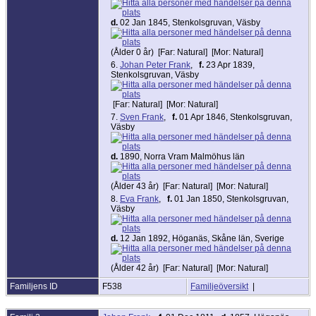
d.
02 Jan 1845, Stenkolsgruvan, Väsby
(Ålder 0 år) [Far: Natural] [Mor: Natural]
6.
Johan Peter Frank
,
f.
23 Apr 1839,
Stenkolsgruvan, Väsby
[Far: Natural] [Mor: Natural]
7.
Sven Frank
,
f.
01 Apr 1846, Stenkolsgruvan,
Väsby
d.
1890, Norra Vram Malmöhus län
(Ålder 43 år) [Far: Natural] [Mor: Natural]
8.
Eva Frank
,
f.
01 Jan 1850, Stenkolsgruvan,
Väsby
d.
12 Jan 1892, Höganäs, Skåne län, Sverige
(Ålder 42 år) [Far: Natural] [Mor: Natural]
Familjens ID
F538
Familjeöversikt
|