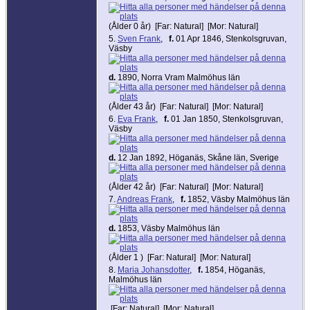
(Ålder 0 år) [Far: Natural] [Mor: Natural]
5.
Sven Frank
,
f.
01 Apr 1846, Stenkolsgruvan,
Väsby
d.
1890, Norra Vram Malmöhus län
(Ålder 43 år) [Far: Natural] [Mor: Natural]
6.
Eva Frank
,
f.
01 Jan 1850, Stenkolsgruvan,
Väsby
d.
12 Jan 1892, Höganäs, Skåne län, Sverige
(Ålder 42 år) [Far: Natural] [Mor: Natural]
7.
Andreas Frank
,
f.
1852, Väsby Malmöhus län
d.
1853, Väsby Malmöhus län
(Ålder 1 ) [Far: Natural] [Mor: Natural]
8.
Maria Johansdotter
,
f.
1854, Höganäs,
Malmöhus län
[Far: Natural] [Mor: Natural]