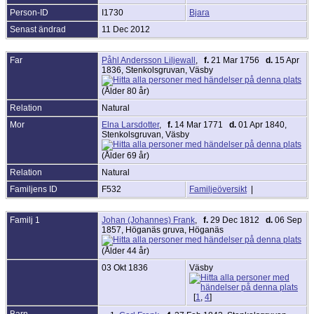
Person-ID
I1730
Bjara
Senast ändrad
11 Dec 2012
Far
Påhl Andersson Liljewall
,
f.
21 Mar 1756
d.
15 Apr
1836, Stenkolsgruvan, Väsby
(Ålder 80 år)
Relation
Natural
Mor
Elna Larsdotter
,
f.
14 Mar 1771
d.
01 Apr 1840,
Stenkolsgruvan, Väsby
(Ålder 69 år)
Relation
Natural
Familjens ID
F532
Familjeöversikt
|
Familj 1
Johan (Johannes) Frank
,
f.
29 Dec 1812
d.
06 Sep
1857, Höganäs gruva, Höganäs
(Ålder 44 år)
03 Okt 1836
Väsby
[
1
,
4
]
Barn