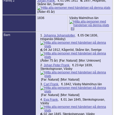
Familj 2
Johan Frank
,
f.
01 Dec 1811
d.
1857, Höganäs,
Skåne län, Sverige
(Ålder 45 år)
1836
Väsby Malmöhus län
[
5
]
Barn
1.
Johanna Johansdotter
,
f.
05 Okt 1836,
Höganäs (Wäsby)
d.
04 Jul 1912, Kågeröd, Skåne län, Sverige
(Ålder 75 år) [Far: Natural] [Mor: Unknown]
2.
Johan Peter Frank
,
f.
23 Apr 1839,
Stenkolsgruvan, Väsby
[Far: Natural] [Mor: Natural]
3.
Carl Frank
,
f.
1842, Väsby Malmöhus län
[Far: Natural] [Mor: Natural]
4.
Eva Frank
,
f.
01 Jan 1845, Stenkolsgruvan,
Väsby
d.
02 Jan 1845, Stenkolsgruvan, Väsby