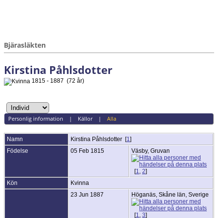
Bjärasläkten
Kirstina Påhlsdotter
1815 - 1887 (72 år)
Personlig information
|
Källor
|
Alla
Namn
Kirstina
Påhlsdotter
[
1
]
Födelse
05 Feb 1815
Väsby, Gruvan
[
1
,
2
]
Kön
Kvinna
23 Jun 1887
Höganäs, Skåne län, Sverige
[
1
,
3
]