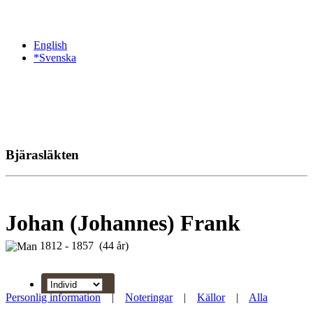
English
*Svenska
Bjärasläkten
Johan (Johannes) Frank
1812 - 1857 (44 år)
Personlig information
|
Noteringar
|
Källor
|
Alla