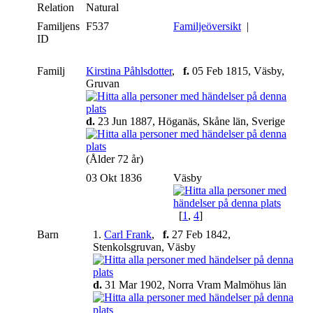
Relation
Natural
Familjens
F537
Familjeöversikt
|
ID
Familj
Kirstina Påhlsdotter
,
f.
05 Feb 1815, Väsby,
Gruvan
d.
23 Jun 1887, Höganäs, Skåne län, Sverige
(Ålder 72 år)
03 Okt 1836
Väsby
[
1
,
4
]
Barn
1.
Carl Frank
,
f.
27 Feb 1842,
Stenkolsgruvan, Väsby
d.
31 Mar 1902, Norra Vram Malmöhus län