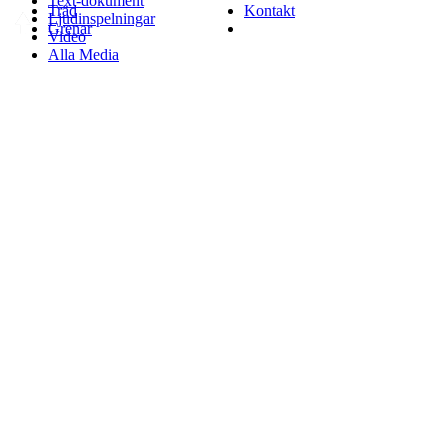
Text-dokument
Träd
Kontakt
Ljudinspelningar
Grenar
Video
Alla Media