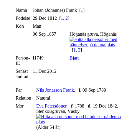
Namn
Johan (Johannes)
Frank
[
1
]
Födelse
29 Dec 1812 [
1
,
2
]
Kön
Man
06 Sep 1857
Höganäs gruva, Höganäs
[
1
,
3
]
Person-
I1749
Bjara
ID
Senast
11 Dec 2012
ändrad
Far
Nils Jonasson Frank
,
f.
09 Sep 1789
Relation
Natural
Mor
Eva Petersdotter
,
f.
1788
d.
19 Dec 1842,
Stenkolsgruvan, Väsby
(Ålder 54 år)