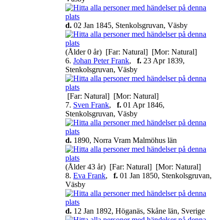
d.
02 Jan 1845, Stenkolsgruvan, Väsby
(Ålder 0 år) [Far: Natural] [Mor: Natural]
6.
Johan Peter Frank
,
f.
23 Apr 1839,
Stenkolsgruvan, Väsby
[Far: Natural] [Mor: Natural]
7.
Sven Frank
,
f.
01 Apr 1846,
Stenkolsgruvan, Väsby
d.
1890, Norra Vram Malmöhus län
(Ålder 43 år) [Far: Natural] [Mor: Natural]
8.
Eva Frank
,
f.
01 Jan 1850, Stenkolsgruvan,
Väsby
d.
12 Jan 1892, Höganäs, Skåne län, Sverige