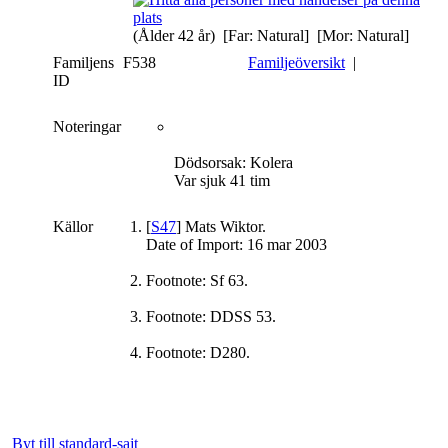
(Ålder 42 år) [Far: Natural] [Mor: Natural]
Familjens
F538
Familjeöversikt
|
ID
Noteringar
Dödsorsak: Kolera
Var sjuk 41 tim
Källor
[
S47
] Mats Wiktor.
Date of Import: 16 mar 2003
Footnote: Sf 63.
Footnote: DDSS 53.
Footnote: D280.
Byt till standard-sajt