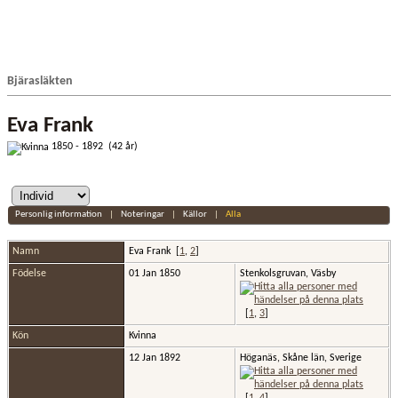
Bjärasläkten
Eva Frank
1850 - 1892 (42 år)
Personlig information
|
Noteringar
|
Källor
|
Alla
Namn
Eva
Frank
[
1
,
2
]
Födelse
01 Jan 1850
Stenkolsgruvan, Väsby
[
1
,
3
]
Kön
Kvinna
12 Jan 1892
Höganäs, Skåne län, Sverige
[
1
,
4
]