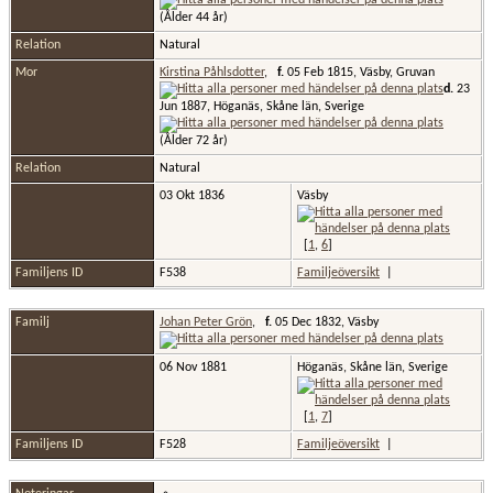
(Ålder 44 år)
Relation
Natural
Mor
Kirstina Påhlsdotter
,
f.
05 Feb 1815, Väsby, Gruvan
d.
23
Jun 1887, Höganäs, Skåne län, Sverige
(Ålder 72 år)
Relation
Natural
03 Okt 1836
Väsby
[
1
,
6
]
Familjens ID
F538
Familjeöversikt
|
Familj
Johan Peter Grön
,
f.
05 Dec 1832, Väsby
06 Nov 1881
Höganäs, Skåne län, Sverige
[
1
,
7
]
Familjens ID
F528
Familjeöversikt
|