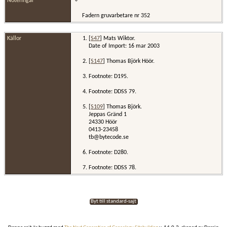
Noteringar
Fadern gruvarbetare nr 352
Källor
[
S47
] Mats Wiktor.
Date of Import: 16 mar 2003
[
S147
] Thomas Björk Höör.
Footnote: D195.
Footnote: DDSS 79.
[
S109
] Thomas Björk.
Jeppas Gränd 1
24330 Höör
0413-23458
tb@bytecode.se
Footnote: D280.
Footnote: DDSS 78.
Byt till standard-sajt