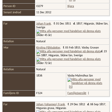
Person-ID
I3279
Bjara
Senast ändrad
11 Dec 2012
Far
Johan Frank
,
f.
01 Dec 1811
d.
1857, Höganäs, Skåne län,
Sverige
(Ålder 45 år)
Relation
Natural
Mor
Kirstina Påhlsdotter
,
f.
05 Feb 1815, Väsby, Gruvan
d.
23
Jun 1887, Höganäs, Skåne län, Sverige
(Ålder 72 år)
Relation
Natural
1836
Väsby Malmöhus län
[
5
]
Familjens ID
F524
Familjeöversikt
|
Far
Johan (Johannes) Frank
,
f.
29 Dec 1812
d.
06 Sep 1857,
Höganäs gruva, Höganäs