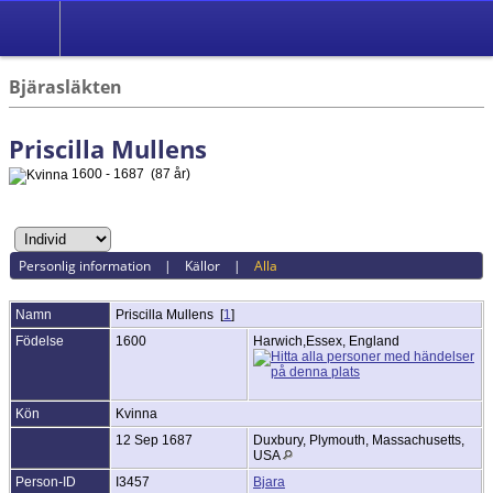
*Svenska
Bjärasläkten
Priscilla Mullens
1600 - 1687 (87 år)
Personlig information
|
Källor
|
Alla
Namn
Priscilla
Mullens
[
1
]
Födelse
1600
Harwich,Essex, England
Kön
Kvinna
12 Sep 1687
Duxbury, Plymouth, Massachusetts,
USA
Person-ID
I3457
Bjara