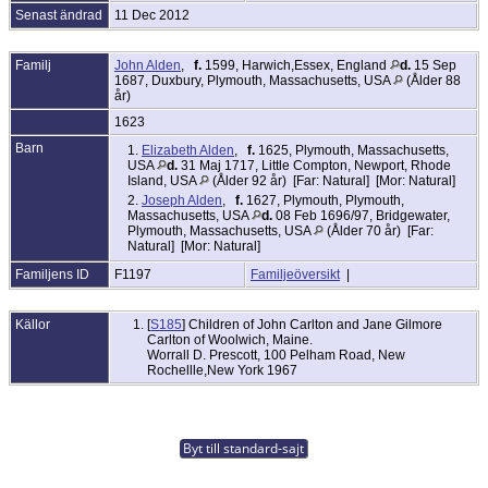
Senast ändrad
11 Dec 2012
Familj
John Alden
,
f.
1599, Harwich,Essex, England
d.
15 Sep
1687, Duxbury, Plymouth, Massachusetts, USA
(Ålder 88
år)
1623
Barn
1.
Elizabeth Alden
,
f.
1625, Plymouth, Massachusetts,
USA
d.
31 Maj 1717, Little Compton, Newport, Rhode
Island, USA
(Ålder 92 år) [Far: Natural] [Mor: Natural]
2.
Joseph Alden
,
f.
1627, Plymouth, Plymouth,
Massachusetts, USA
d.
08 Feb 1696/97, Bridgewater,
Plymouth, Massachusetts, USA
(Ålder 70 år) [Far:
Natural] [Mor: Natural]
Familjens ID
F1197
Familjeöversikt
|
Källor
[
S185
] Children of John Carlton and Jane Gilmore
Carlton of Woolwich, Maine.
Worrall D. Prescott, 100 Pelham Road, New
Rochellle,New York 1967
Byt till standard-sajt