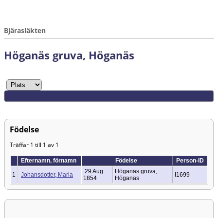
Bjärasläkten
Höganäs gruva, Höganäs
Födelse
Träffar 1 till 1 av 1
Efternamn, förnamn
Födelse
Person-ID
29 Aug
Höganäs gruva,
1
Johansdotter, Maria
I1699
1854
Höganäs