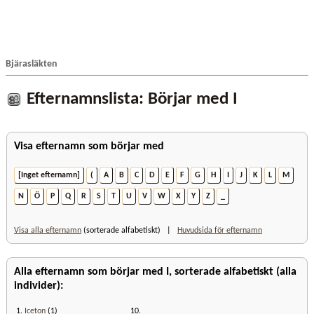
Bjärasläkten
Efternamnslista: Börjar med I
Visa efternamn som börjar med
[Inget efternamn]
(
A
B
C
D
E
F
G
H
I
J
K
L
M
N
Ö
P
Q
R
S
T
U
V
W
X
Y
Z
_
Visa alla efternamn
(sorterade alfabetiskt) |
Huvudsida för efternamn
Alla efternamn som börjar med I, sorterade alfabetiskt (alla
individer):
1.
Iceton
(1)
10.